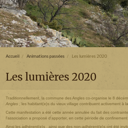
Accueil
Animations passées
Les lumières 2020
Les lumières 2020
Traditionnellement, la commune des Angles co-organise le 8 décemb
Angles
; les habitant(e)s du vieux village contribuent activement à l
Cette manifestation a été cette année annulée du fait des contrainte
l'association a proposé d'apporter, en cette période de confinement
Ainsi les adhérent(e)s , ainsi que des non-adhérent(e)s ont été inv