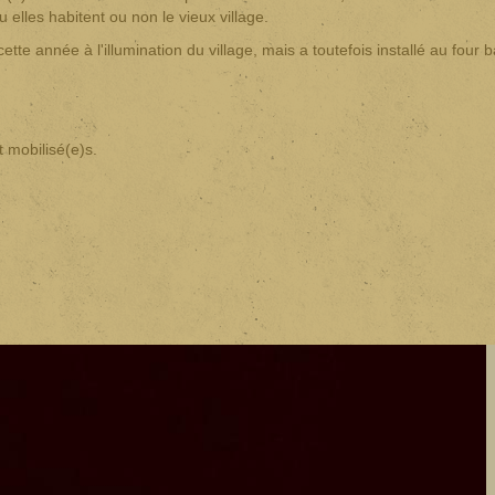
 elles habitent ou non le vieux village.
cette année à l'illumination du village, mais a toutefois installé au four 
 mobilisé(e)s.